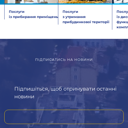
Послуги
Послуги
Послу
із прибирання приміщень
з утримання
із ди
прибудинкової території
функц
компл
ПІДПИСАТИСЬ НА НОВИНИ
Підпишіться, щоб отримувати останні
новини