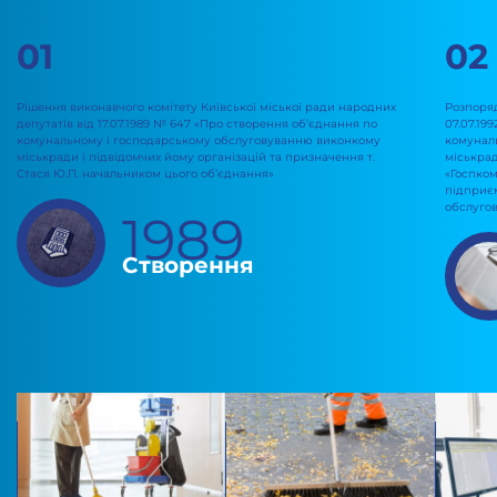
01
02
Рішення виконавчого комітету Київської міської ради народних
Розпоря
депутатів від 17.07.1989 № 647 «Про створення об’єднання по
07.07.19
комунальному і господарському обслуговуванню виконкому
комунал
міськради і підвідомчих йому організацій та призначення т.
міськрад
Стася Ю.П. начальником цього об’єднання»
«Госпко
підприє
обслуго
1989
Cтворення